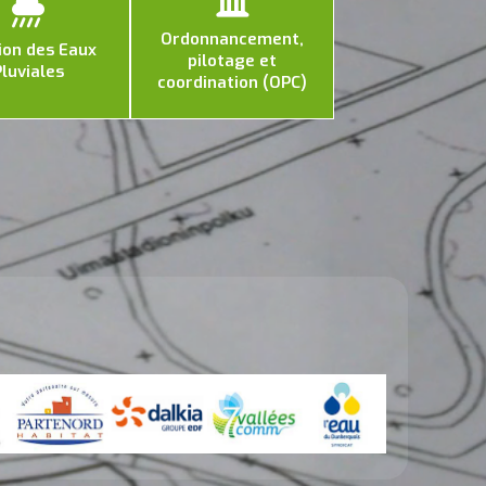
Ordonnancement,
ion des Eaux
pilotage et
Pluviales
coordination (OPC)