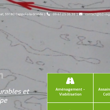
anat, 59180 Cappelle-la-Grande |
09 67 25 06 36 |
contact@b2i-inge
n
Aménagement -
Assai
urables et
Viabilisation
Col
ipe