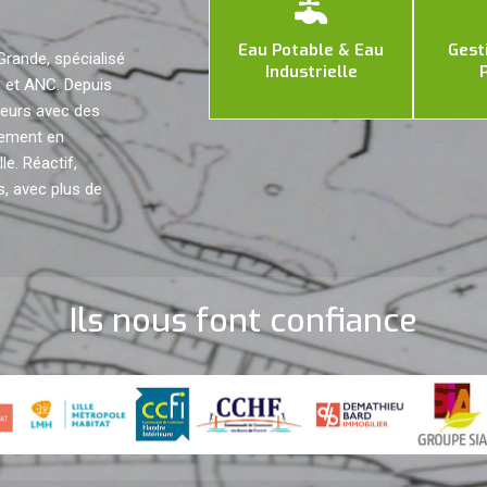
Eau Potable & Eau
Gest
Grande, spécialisé
Industrielle
s et ANC. Depuis
teurs avec des
lement en
le. Réactif,
s, avec plus de
Ils nous font confiance