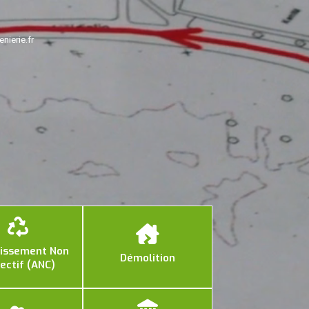
nierie.fr
nissement Non
Démolition
lectif (ANC)